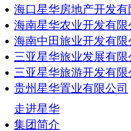
海口星华房地产开发有
海南星华农业开发有限
海南中田旅业开发有限
三亚星华旅业发展有限
三亚星华旅游开发有限
贵州星华置业有限公司
走进星华
集团简介