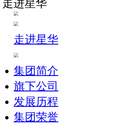
走进星华
走进星华
集团简介
旗下公司
发展历程
集团荣誉