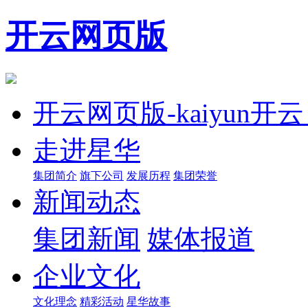
开云网页版
开云网页版-kaiyun开
走进星华
集团简介
旗下公司
发展历程
集团荣誉
新闻动态
集团新闻
媒体报道
企业文化
文化理念
精彩活动
星华故事