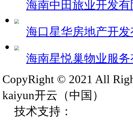
海南中田旅业开发有
海口星华房地产开发
海南星悦巢物业服务
CopyRight © 2021 All 
kaiyun开云（中国）
技术支持：