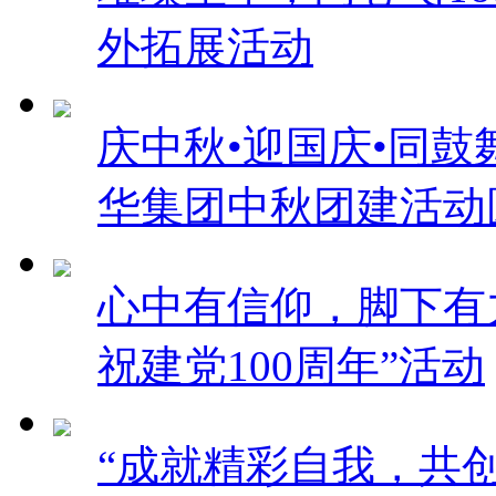
外拓展活动
庆中秋•迎国庆•同鼓
华集团中秋团建活动
心中有信仰，脚下有力
祝建党100周年”活动
“成就精彩自我，共创