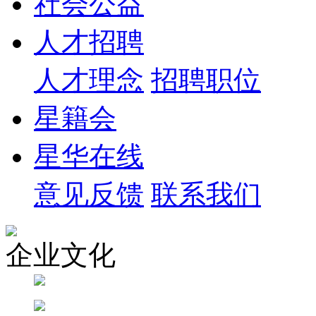
社会公益
人才招聘
人才理念
招聘职位
星籍会
星华在线
意见反馈
联系我们
企业文化