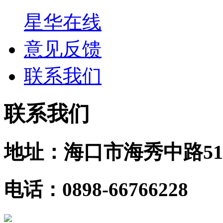
星华在线
意见反馈
联系我们
联系我们
地址：海口市海秀中路51
电话：0898-66766228