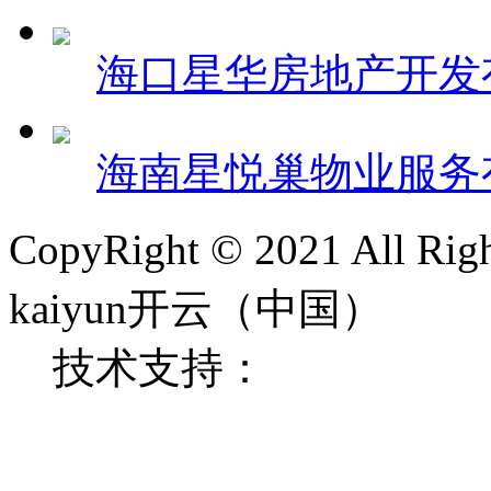
海口星华房地产开发
海南星悦巢物业服务
CopyRight © 2021 All 
kaiyun开云（中国）
技术支持：