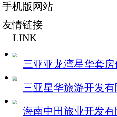
手机版网站
友情链接
LINK
三亚亚龙湾星华套房
三亚星华旅游开发有
海南中田旅业开发有