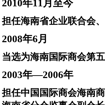
2010年11月至今
担任海南省企业联合会、
2008年6月
当选为海南国际商会第五
2003年—2006年
担任中国国际商会海南商