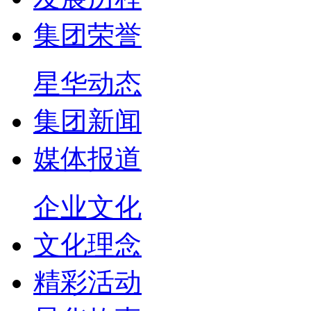
集团荣誉
星华动态
集团新闻
媒体报道
企业文化
文化理念
精彩活动