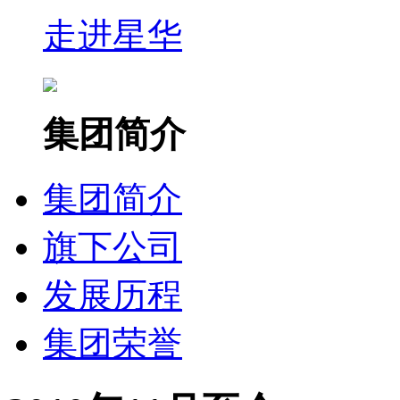
走进星华
集团简介
集团简介
旗下公司
发展历程
集团荣誉