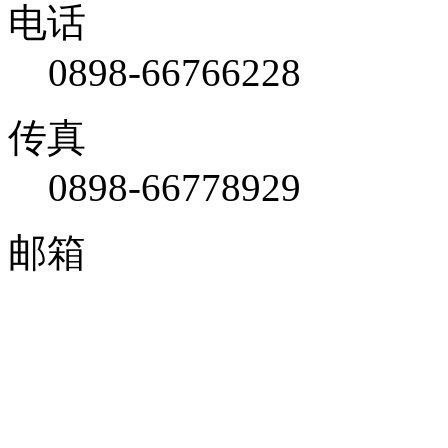
电话
0898-66766228
传真
0898-66778929
邮箱