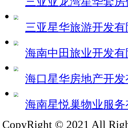
三亚亚龙湾星华套房
三亚星华旅游开发有
海南中田旅业开发有
海口星华房地产开发
海南星悦巢物业服务
CopyRight © 2021 All 