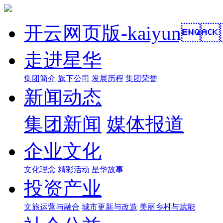
开云网页版-kaiy
走进星华
集团简介
旗下公司
发展历程
集团荣誉
新闻动态
集团新闻
媒体报道
企业文化
文化理念
精彩活动
星华故事
投资产业
文旅运营与融合
城市更新与改造
美丽乡村与赋能