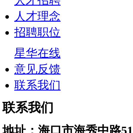
人才招聘
人才理念
招聘职位
星华在线
意见反馈
联系我们
联系我们
地址：海口市海秀中路51