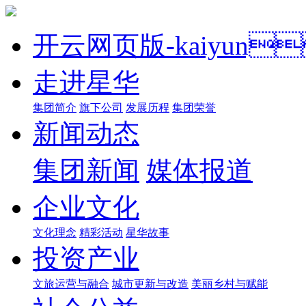
开云网页版-kaiyun
走进星华
集团简介
旗下公司
发展历程
集团荣誉
新闻动态
集团新闻
媒体报道
企业文化
文化理念
精彩活动
星华故事
投资产业
文旅运营与融合
城市更新与改造
美丽乡村与赋能