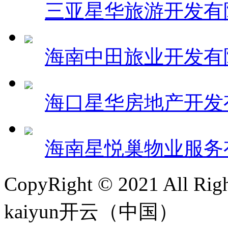
三亚星华旅游开发有
海南中田旅业开发有
海口星华房地产开发
海南星悦巢物业服务
CopyRight © 2021 All 
kaiyun开云（中国）